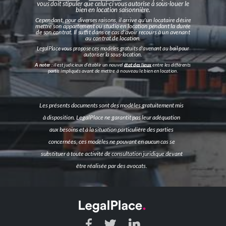
vous doit stipuler que celui-ci vous autorise à sous-louer le
bien en location saisonnière.
Cependant, pour diverses raisons, il arrive qu'un locataire désire
mettre son appartement ou studio en location pendant la durée
de son contrat. Il suffit dans ce cas d'avoir recours à un avenant
au contrat de location.
LegalPlace vous propose ces modèles gratuits d'avenant au bail pour
autoriser la sous-location.
A noter :
il est judicieux d’établir un nouvel
état des lieux
entre les différents
partis impliqués avant de mettre à nouveau le bien en location.
Les présents documents sont des modèles gratuitement mis
à disposition. LegalPlace ne garantit pas leur adéquation
aux besoins et à la situation particulière des parties
concernées, ces modèles ne pouvant en aucun cas se
substituer à toute activité de consultation juridique devant
être réalisée par des avocats.