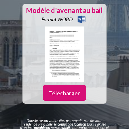
Modèle d'avenant au bail
Format WORD
Télécharger
Dans le cas où vous n’êtes pas propriétaire de votre
résidence principale, le
contrat de location
(qu’il s’agisse
d’un
bail meublé
ou
non meublé
) entre votre propriétaire et